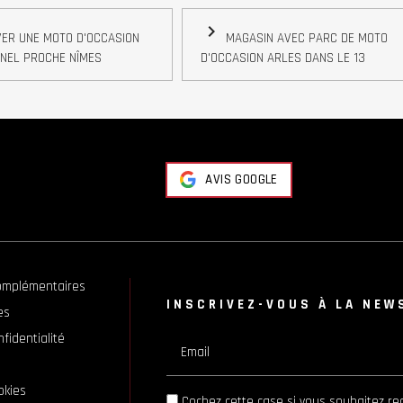
navigate_next
ER UNE MOTO D'OCCASION
MAGASIN AVEC PARC DE MOTO
NEL PROCHE NÎMES
D'OCCASION ARLES DANS LE 13
AVIS GOOGLE
omplémentaires
INSCRIVEZ-VOUS À LA NEW
es
nfidentialité
Email
okies
Cochez cette case si vous souhaitez rec