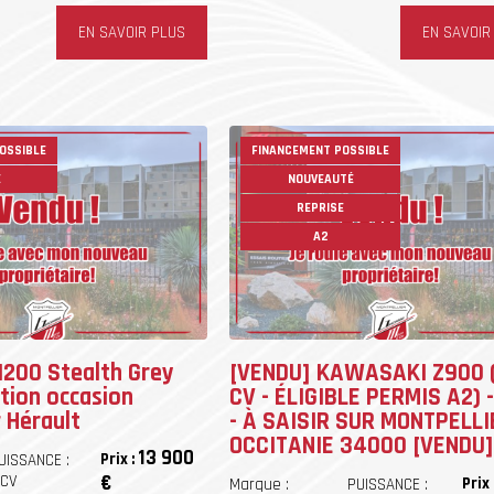
EN SAVOIR PLUS
EN SAVOIR
OSSIBLE
FINANCEMENT POSSIBLE
E
NOUVEAUTÉ
REPRISE
A2
1200 Stealth Grey
[VENDU] KAWASAKI Z900 
tion occasion
CV - ÉLIGIBLE PERMIS A2) 
 Hérault
- À SAISIR SUR MONTPELLI
OCCITANIE 34000 [VENDU
13 900
Prix :
UISSANCE :
1CV
€
Prix 
Marque :
PUISSANCE :