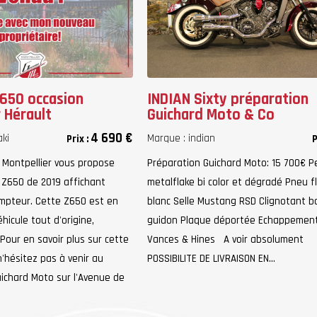
650 occasion
INDIAN Sixty préparation
 Hérault
Guichard Moto & Co
4 690 €
ki
Marque :
indian
Prix :
P
 Montpellier vous propose
Préparation Guichard Moto: 15 700€ P
Z650 de 2019 affichant
metalflake bi color et dégradé Pneu f
mpteur. Cette Z650 est en
blanc Selle Mustang RSD Clignotant b
hicule tout d'origine,
guidon Plaque déportée Echappemen
.Pour en savoir plus sur cette
Vances & Hines A voir absolument
'hésitez pas à venir au
POSSIBILITE DE LIVRAISON EN...
chard Moto sur l'Avenue de