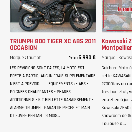
TRIUMPH 800 TIGER XC ABS 2011
Kawasaki Z
OCCASION
Montpellier
6 990 €
Marque :
triumph
Marque :
Kawasa
Prix :
LES REVISIONS SONT FAITES, LA MOTO EST
Guichard Moto à
PRETE A PARTIR, AUCUN FRAIS SUPPLEMENTAIRE
cette KAWASAKI 
N'EST A PREVOIR. EQUIPEMENTS : - ABS -
27000kms au co
POIGNEES CHAUFFANTES - PHARES
très bon état, vé
ADDITIONNELS - KIT BIELLETTE RABAISSEMENT -
entretien à jour
ALARME TRIUMPH GARANTIE PIECES ET MAIN
Kawasaki Z650 n
D'OEUVRE PENDANT 3 MOIS...
showroom de Gui
Toulouse à ...