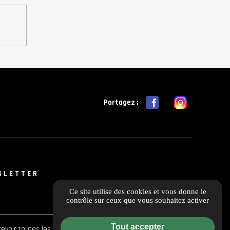
Partagez :
SLETTER
Ce site utilise des cookies et vous donne le
contrôle sur ceux que vous souhaitez activer
Tout accepter
evoir toutes les actualités et les offres en avant-première