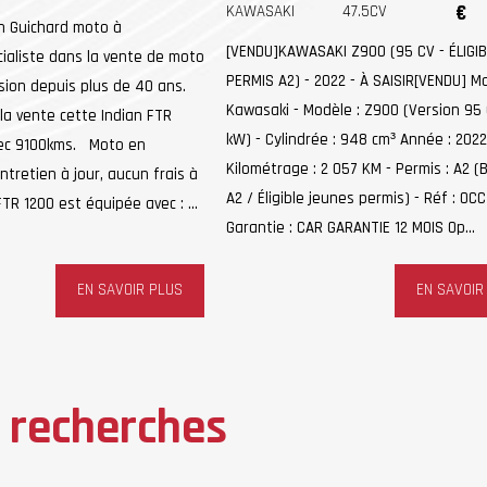
KAWASAKI
47.5CV
€
n Guichard moto à
[VENDU]KAWASAKI Z900 (95 CV - ÉLIGIB
cialiste dans la vente de moto
PERMIS A2) - 2022 - À SAISIR[VENDU] M
sion depuis plus de 40 ans.
Kawasaki - Modèle : Z900 (Version 95 
la vente cette Indian FTR
kW) - Cylindrée : 948 cm³ Année : 2022
vec 9100kms. Moto en
Kilométrage : 2 057 KM - Permis : A2 (
entretien à jour, aucun frais à
A2 / Éligible jeunes permis) - Réf : OC
TR 1200 est équipée avec : ...
Garantie : CAR GARANTIE 12 MOIS Op...
EN SAVOIR PLUS
EN SAVOIR
 recherches