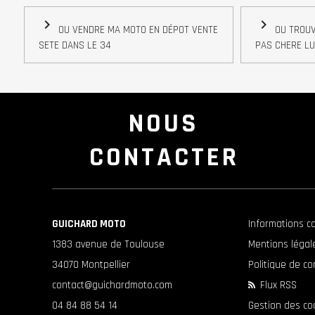
navigate_next
navigate_next
OU VENDRE MA MOTO EN DÉPOT VENTE
OU TROUV
SETE DANS LE 34
PAS CHERE LU
NOUS
CONTACTER
GUICHARD MOTO
Informations c
1383 avenue de Toulouse
Mentions légal
34070 Montpellier
Politique de co
contact@guichardmoto.com
Flux RSS
04 84 88 54 14
Gestion des co