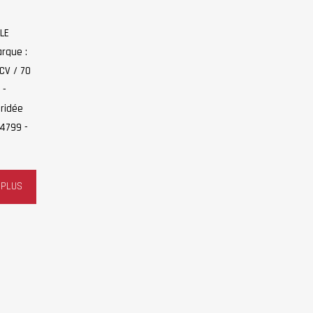
LE
arque :
CV / 70
 -
Bridée
C4799 -
 PLUS