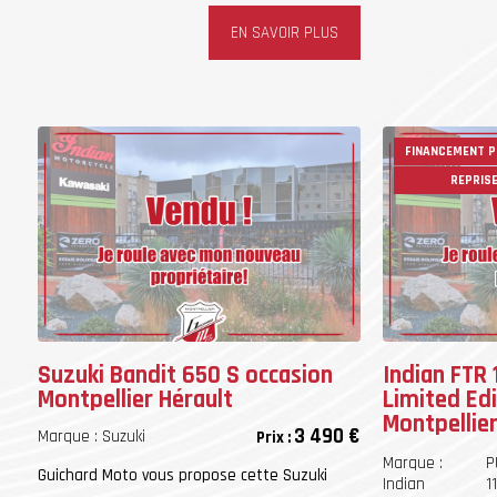
EN SAVOIR PLUS
FINANCEMENT P
REPRIS
Suzuki Bandit 650 S occasion
Indian FTR 
Montpellier Hérault
Limited Edi
Montpellier
3 490 €
Marque :
Suzuki
Prix :
Marque :
P
Guichard Moto vous propose cette Suzuki
Indian
1