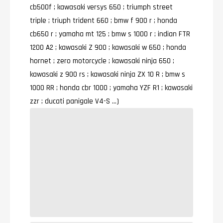
cb500f ; kawasaki versys 650 ; triumph street
triple ; triuph trident 660 ; bmw f 900 r ; honda
cb650 r ; yamaha mt 125 ; bmw s 1000 r ; indian FTR
1200 A2 ; kawasaki Z 900 ; kawasaki w 650 ; honda
hornet ; zero motorcycle ; kawasaki ninja 650 ;
kawasaki z 900 rs ; kawasaki ninja ZX 1O R ; bmw s
1000 RR ; honda cbr 1000 ; yamaha YZF R1 ; kawasaki
zzr ; ducati panigale V4-S …)