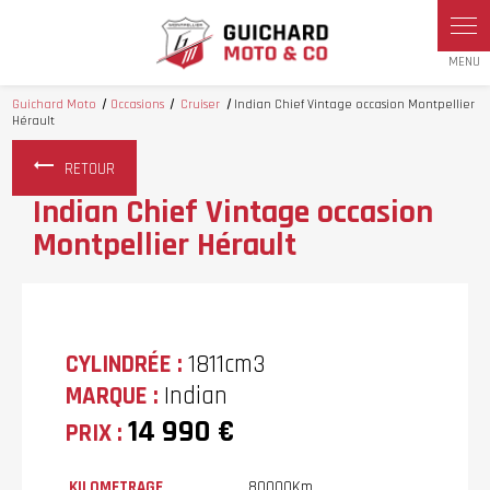
Panneau de gestion des cookies
Guichard Moto
Occasions
Cruiser
Indian Chief Vintage occasion Montpellier
Hérault
RETOUR
Indian Chief Vintage occasion
Montpellier Hérault
CYLINDRÉE :
1811cm3
MARQUE :
Indian
14 990 €
PRIX :
KILOMETRAGE
80000Km