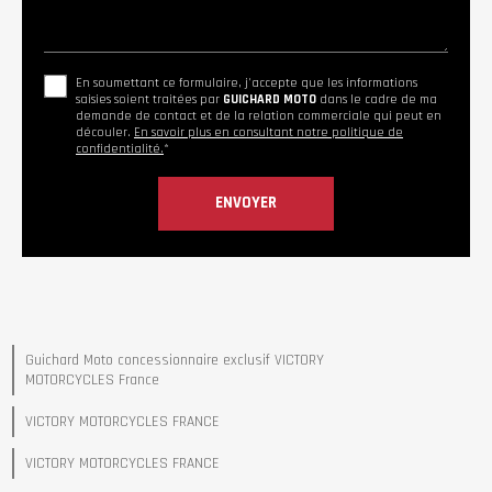
En soumettant ce formulaire, j'accepte que les informations
saisies soient traitées par
GUICHARD MOTO
dans le cadre de ma
demande de contact et de la relation commerciale qui peut en
découler.
En savoir plus en consultant notre politique de
confidentialité.
*
Guichard Moto concessionnaire exclusif VICTORY
MOTORCYCLES France
VICTORY MOTORCYCLES FRANCE
VICTORY MOTORCYCLES FRANCE