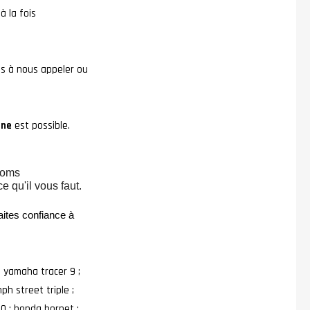
à la fois
pas à nous appeler ou
ine
est possible.
toms
 qu'il vous faut.
aites confiance à
; yamaha tracer 9 ;
ph street triple ;
50 ; honda hornet ;