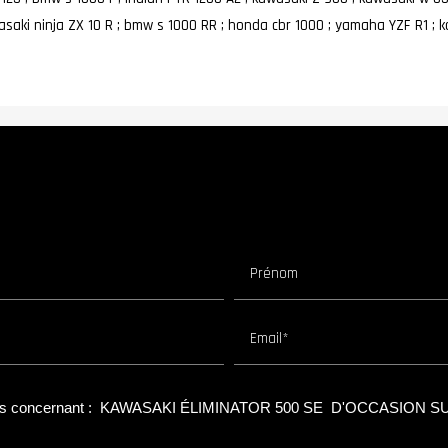
asaki ninja ZX 1O R ; bmw s 1000 RR ; honda cbr 1000 ; yamaha YZF R1 ; k
Prénom
Email*