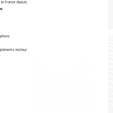
 la France depuis
km
.
 phare.
 agréments moteur