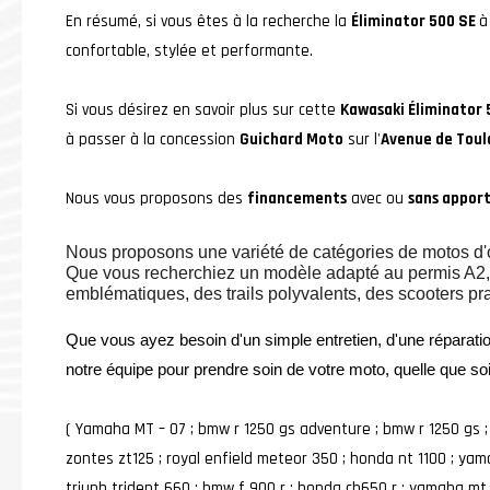
En résumé, si vous êtes à la recherche la
Éliminator 500 SE
à
confortable, stylée et performante.
Si vous désirez en savoir plus sur cette
Kawasaki Éliminator 
à passer à la concession
Guichard Moto
sur l'
Avenue de Toul
Nous vous proposons des
financements
avec ou
sans appor
Nous proposons une variété de catégories de motos d'o
Que vous recherchiez un modèle adapté au permis A2, d
emblématiques, des trails polyvalents, des scooters pr
Que vous ayez besoin d'un simple entretien, d'une réparati
notre équipe pour prendre soin de votre moto, quelle que so
( Yamaha MT – O7 ; bmw r 1250 gs adventure ; bmw r 1250 gs ;
zontes zt125 ; royal enfield meteor 350 ; honda nt 1100 ; yam
triuph trident 660 ; bmw f 900 r ; honda cb650 r ; yamaha mt 