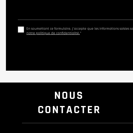
En soumettant ce formulaire, j'accepte que les informations saisies s
notre politique de confidentialité.
*
NOUS
CONTACTER