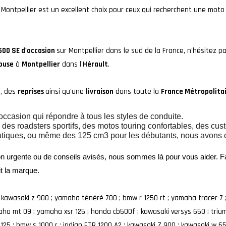
 Montpellier est un excellent choix pour ceux qui recherchent une moto 
500 SE d'occasion
sur Montpellier dans le sud de la France, n'hésitez 
ouse
à
Montpellier
dans l'
Hérault
.
t
, des
reprises
ainsi qu'une
livraison
dans toute la
France Métropolita
ccasion qui répondre à tous les styles de conduite.
es roadsters sportifs, des motos touring confortables, des cus
atiques, ou même des 125 cm3 pour les débutants, nous avons ce
on urgente ou de conseils avisés, nous sommes là pour vous aider. F
it la marque.
 kawasaki z 900 ; yamaha ténéré 700 ; bmw r 1250 rt ; yamaha tracer 7 
aha mt 09 ; yamaha xsr 125 ; honda cb500f ; kawasaki versys 650 ; trium
125 ; bmw s 1000 r ; indian FTR 1200 A2 ; kawasaki Z 900 ; kawasaki w 6