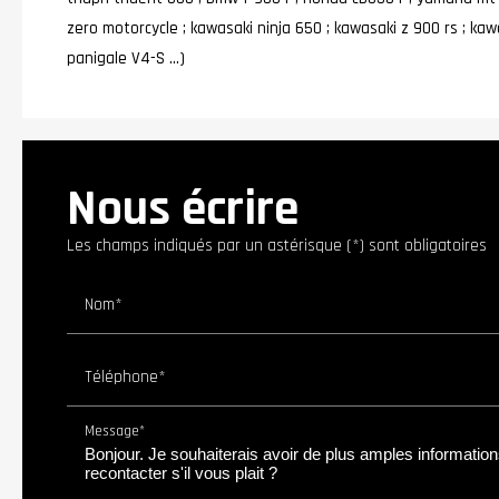
zero motorcycle ; kawasaki ninja 650 ; kawasaki z 900 rs ; kaw
panigale V4-S …)
Nous écrire
Les champs indiqués par un astérisque (*) sont obligatoires
Nom*
Téléphone*
Message*