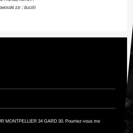
awasaki zzr ; ducati