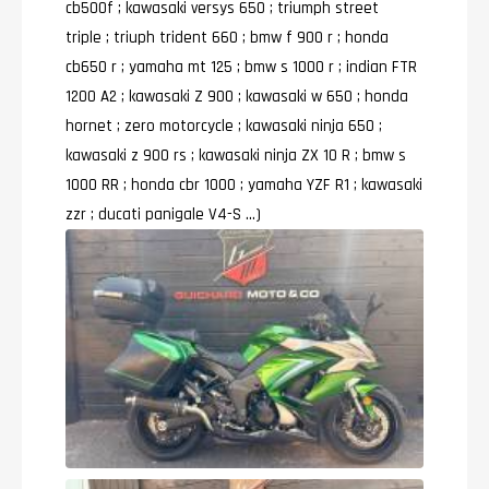
cb500f ; kawasaki versys 650 ; triumph street
triple ; triuph trident 660 ; bmw f 900 r ; honda
cb650 r ; yamaha mt 125 ; bmw s 1000 r ; indian FTR
1200 A2 ; kawasaki Z 900 ; kawasaki w 650 ; honda
hornet ; zero motorcycle ; kawasaki ninja 650 ;
kawasaki z 900 rs ; kawasaki ninja ZX 1O R ; bmw s
1000 RR ; honda cbr 1000 ; yamaha YZF R1 ; kawasaki
zzr ; ducati panigale V4-S …)