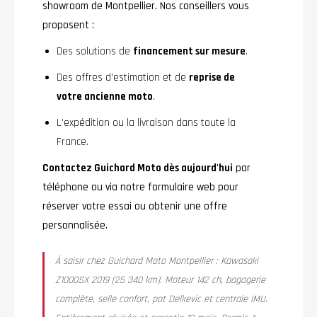
showroom de Montpellier. Nos conseillers vous
proposent :
Des solutions de
financement sur mesure
.
Des offres d'estimation et de
reprise de
votre ancienne moto
.
L'expédition ou la livraison dans toute la
France.
Contactez Guichard Moto dès aujourd'hui
par
téléphone ou via notre formulaire web pour
réserver votre essai ou obtenir une offre
personnalisée.
À saisir chez Guichard Moto Montpellier : Kawasaki
Z1000SX 2019 (25 340 km). Moteur 142 ch, bagagerie
complète, selle confort, pot Delkevic et centrale IMU.