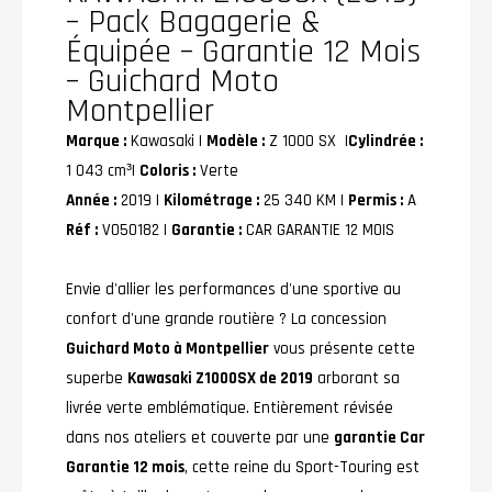
– Pack Bagagerie &
Équipée – Garantie 12 Mois
– Guichard Moto
Montpellier
Marque :
Kawasaki |
Modèle :
Z 1000 SX |
Cylindrée :
1 043 cm³|
Coloris :
Verte
Année :
2019 |
Kilométrage :
25 340 KM |
Permis :
A
Réf :
VO50182 |
Garantie :
CAR GARANTIE 12 MOIS
Envie d'allier les performances d'une sportive au
confort d'une grande routière ? La concession
Guichard Moto à Montpellier
vous présente cette
superbe
Kawasaki Z1000SX de 2019
arborant sa
livrée verte emblématique. Entièrement révisée
dans nos ateliers et couverte par une
garantie Car
Garantie 12 mois
, cette reine du Sport-Touring est