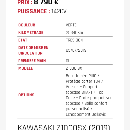
8 790 €
PRIX :
PUISSANCE :
142CV
COULEUR
VERTE
KILOMETRAGE
25340Km
ETAT
TRES BON
DATE DE MISE EN
05/07/2019
CIRCULATION
PREMIERE MAIN
OUI
MODELE
Z1000 SX
Bulle fumée PUIG /
Protège carter TBR /
Valises + Support
topcase SHAFT + Top
OPTIONS
Case + Porte parquet sur
topcase / Selle confort
personnalisé /
Echappement Delkevic
KAWASAKI Z1000SX (2019)