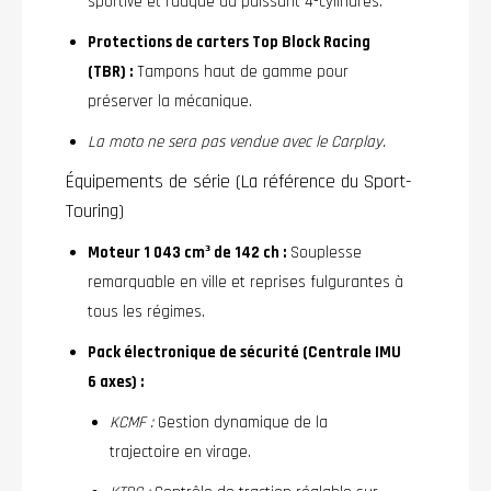
sportive et rauque du puissant 4-cylindres.
Protections de carters Top Block Racing
(TBR) :
Tampons haut de gamme pour
préserver la mécanique.
La moto ne sera pas vendue avec le Carplay.
Équipements de série (La référence du Sport-
Touring)
Moteur 1 043 cm³ de 142 ch :
Souplesse
remarquable en ville et reprises fulgurantes à
tous les régimes.
Pack électronique de sécurité (Centrale IMU
6 axes) :
KCMF :
Gestion dynamique de la
trajectoire en virage.