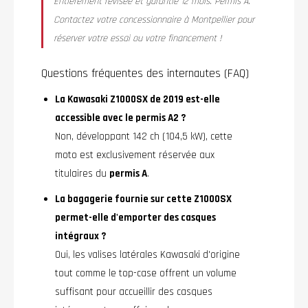
Entièrement révisée et garantie 12 mois. Permis A.
Contactez votre concessionnaire à Montpellier pour
réserver votre essai ou votre financement !
Questions fréquentes des internautes (FAQ)
La Kawasaki Z1000SX de 2019 est-elle
accessible avec le permis A2 ?
Non, développant 142 ch (104,5 kW), cette
moto est exclusivement réservée aux
titulaires du
permis A
.
La bagagerie fournie sur cette Z1000SX
permet-elle d'emporter des casques
intégraux ?
Oui, les valises latérales Kawasaki d'origine
tout comme le top-case offrent un volume
suffisant pour accueillir des casques