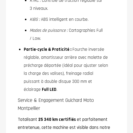
KTRC :
Contrôle de traction réglable sur
3 niveaux.
KIBS :
ABS intelligent en courbe.
Modes de puissance :
Cartographies Full
/ Low.
Partie-cycle & Praticité :
Fourche inversée
réglable, amortisseur arrière avec molette de
précharge déportée (idéal pour ajuster selon
la charge des valises), freinage radial
puissant à double disque 300 mm et
éclairage
Full LED
.
Service & Engagement Guichard Moto
Montpellier
Totalisant
25 340 km certifiés
et parfaitement
entretenue, cette machine est visible dans notre