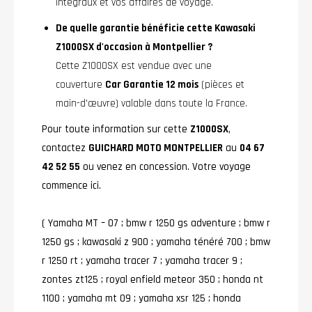
intégraux et vos affaires de voyage.
De quelle garantie bénéficie cette Kawasaki
Z1000SX d'occasion à Montpellier ?
Cette Z1000SX est vendue avec une
couverture
Car Garantie 12 mois
(pièces et
main-d'œuvre) valable dans toute la France.
Pour toute information sur cette
Z1000SX
,
contactez
GUICHARD MOTO MONTPELLIER
au
04 67
42 52 55
ou venez en concession. Votre voyage
commence ici.
( Yamaha MT – O7 ; bmw r 1250 gs adventure ; bmw r
1250 gs ; kawasaki z 900 ; yamaha ténéré 700 ; bmw
r 1250 rt ; yamaha tracer 7 ; yamaha tracer 9 ;
zontes zt125 ; royal enfield meteor 350 ; honda nt
1100 ; yamaha mt 09 ; yamaha xsr 125 ; honda