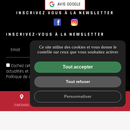
AVIS GOOGLE
INSCRIVEZ VOUS À LA NEWSLETTER
INSCRIVEZ-VOUS À LA NEWSLETTER
Ce site utilise des cookies et vous donne le
Email
contrôle sur ceux que vous souhaitez activer
Cochez cette case si vous souhaitez recevoir toutes les
Tout accepter
actualités et les offres en avant-première et Vous acceptez la
Politique de confidentialité
de
Guichard Moto
Tout refuser
place
mail
call
Personnaliser
ITINÉRAIRE
CONTACTEZ-NOUS
04 84 88 54 14