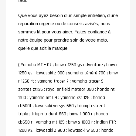
faut.
Que vous ayez besoin d'un simple entretien, d'une
réparation urgente ou de conseils avisés, nous
sommes là pour vous aider. Faites confiance à
notre équipe pour prendre soin de votre moto,
quelle que soit la marque.
( Yamaha MT – O7 ; bmw r 1250 gs adventure ; bmw r
1250 gs ; kawasaki z 900 ; yamaha ténéré 700 ; bmw
r 1250 rt ; yamaha tracer 7 ; yamaha tracer 9 ;
zontes zt125 ; royal enfield meteor 350 ; honda nt
1100 ; yamaha mt 09 ; yamaha xsr 125 ; honda
cb500f ; kawasaki versys 650 ; triumph street
triple ; triuph trident 660 ; bmw f 900 r ; honda
cb650 r ; yamaha mt 125 ; bmw s 1000 r ; indian FTR
1200 A2 ; kawasaki Z 900 ; kawasaki w 650 ; honda