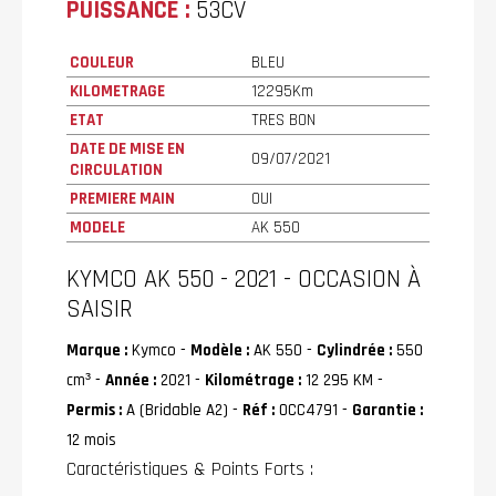
PUISSANCE :
53CV
COULEUR
BLEU
KILOMETRAGE
12295Km
ETAT
TRES BON
DATE DE MISE EN
09/07/2021
CIRCULATION
PREMIERE MAIN
OUI
MODELE
AK 550
KYMCO AK 550 - 2021 - OCCASION À
SAISIR
Marque :
Kymco -
Modèle :
AK 550 -
Cylindrée :
550
cm³ -
Année :
2021 -
Kilométrage :
12 295 KM -
Permis :
A (Bridable A2) -
Réf :
OCC4791 -
Garantie :
12 mois
Caractéristiques & Points Forts :