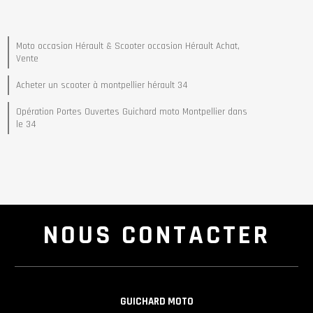
Moto occasion Hérault & Scooter occasion Hérault Achat,
Vente
Acheter un scooter à montpellier hérault 34
Opération Portes Ouvertes Guichard moto Montpellier dans
le 34
NOUS CONTACTER
GUICHARD MOTO