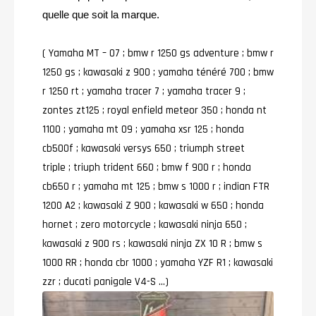
quelle que soit la marque.
( Yamaha MT – O7 ; bmw r 1250 gs adventure ; bmw r
1250 gs ; kawasaki z 900 ; yamaha ténéré 700 ; bmw
r 1250 rt ; yamaha tracer 7 ; yamaha tracer 9 ;
zontes zt125 ; royal enfield meteor 350 ; honda nt
1100 ; yamaha mt 09 ; yamaha xsr 125 ; honda
cb500f ; kawasaki versys 650 ; triumph street
triple ; triuph trident 660 ; bmw f 900 r ; honda
cb650 r ; yamaha mt 125 ; bmw s 1000 r ; indian FTR
1200 A2 ; kawasaki Z 900 ; kawasaki w 650 ; honda
hornet ; zero motorcycle ; kawasaki ninja 650 ;
kawasaki z 900 rs ; kawasaki ninja ZX 1O R ; bmw s
1000 RR ; honda cbr 1000 ; yamaha YZF R1 ; kawasaki
zzr ; ducati panigale V4-S …)