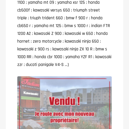
1100 ; yamaha mt 09 ; yamaha xsr 125 ; honda
cb500f ; kawasaki versys 650 ; triumph street
triple ; triuph trident 660 ; bmw f 900 r ; honda
cb650 r ; yamaha mt 125 ; bmw s 1000 r ; indian FTR
1200 A2 ; kawasaki Z 900 ; kawasaki w 650 ; honda
hornet ; zero motorcycle ; kawasaki ninja 650 ;
kawasaki z 900 rs ; kawasaki ninja ZX 1O R ; bmw s
1000 RR ; honda cbr 1000 ; yamaha YZF R1 ; kawasaki
zzr ; ducati panigale V4-S …)