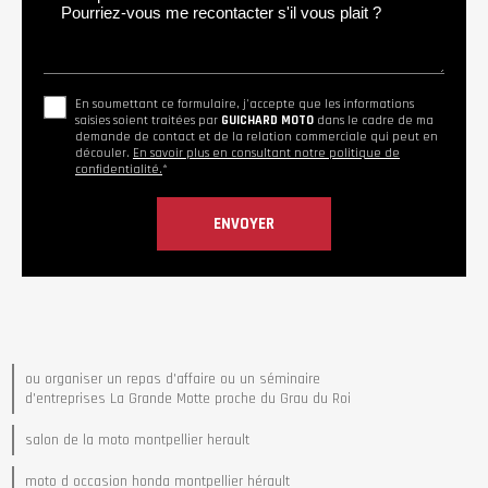
En soumettant ce formulaire, j'accepte que les informations
saisies soient traitées par
GUICHARD MOTO
dans le cadre de ma
demande de contact et de la relation commerciale qui peut en
découler.
En savoir plus en consultant notre politique de
confidentialité.
*
ou organiser un repas d'affaire ou un séminaire
d'entreprises La Grande Motte proche du Grau du Roi
salon de la moto montpellier herault
moto d occasion honda montpellier hérault