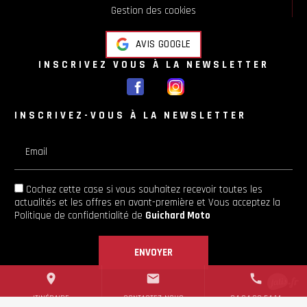
Gestion des cookies
AVIS GOOGLE
INSCRIVEZ VOUS À LA NEWSLETTER
INSCRIVEZ-VOUS À LA NEWSLETTER
Email
Cochez cette case si vous souhaitez recevoir toutes les
actualités et les offres en avant-première et Vous acceptez la
Politique de confidentialité
de
Guichard Moto
place
mail
call
ITINÉRAIRE
CONTACTEZ-NOUS
04 84 88 54 14