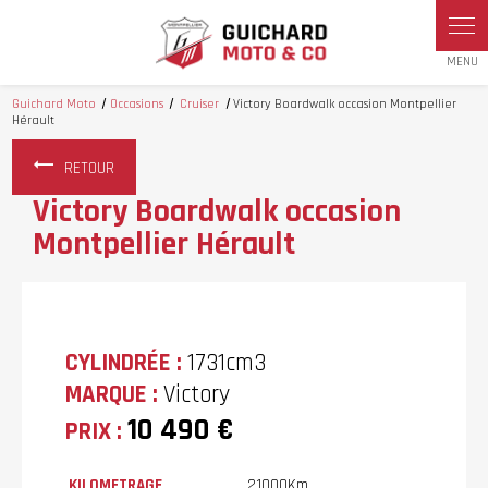
Guichard Moto
Occasions
Cruiser
Victory Boardwalk occasion Montpellier
Hérault
RETOUR
Victory Boardwalk occasion
Montpellier Hérault
CYLINDRÉE :
1731cm3
MARQUE :
Victory
10 490 €
PRIX :
KILOMETRAGE
21000Km