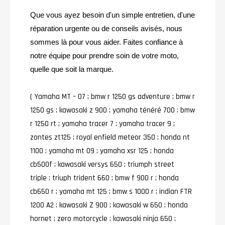
Que vous ayez besoin d'un simple entretien, d'une
réparation urgente ou de conseils avisés, nous
sommes là pour vous aider. Faites confiance à
notre équipe pour prendre soin de votre moto,
quelle que soit la marque.
( Yamaha MT – O7 ; bmw r 1250 gs adventure ; bmw r
1250 gs ; kawasaki z 900 ; yamaha ténéré 700 ; bmw
r 1250 rt ; yamaha tracer 7 ; yamaha tracer 9 ;
zontes zt125 ; royal enfield meteor 350 ; honda nt
1100 ; yamaha mt 09 ; yamaha xsr 125 ; honda
cb500f ; kawasaki versys 650 ; triumph street
triple ; triuph trident 660 ; bmw f 900 r ; honda
cb650 r ; yamaha mt 125 ; bmw s 1000 r ; indian FTR
1200 A2 ; kawasaki Z 900 ; kawasaki w 650 ; honda
hornet ; zero motorcycle ; kawasaki ninja 650 ;