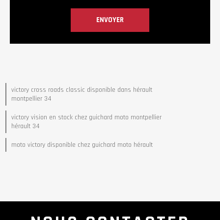
victory cross roads classic disponible dans hérault
montpellier 34
victory vision en stock chez guichard moto montpellier
hérault 34
moto victory disponible chez guichard moto hérault