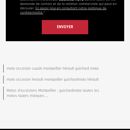
demande de contact et de la relation commerciale qui peut en
découler.
En savoir plus en consultant notre politique de
confidentialité.
*
moto occasion suzuki montpellier hérault guichard moto
moto occasion herault montpellier guichardmoto hérault
Motos d'occasions Montpellier : guichardmoto toutes les
motos toutes marques ...