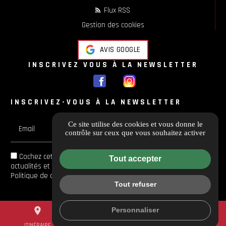
Flux RSS
Gestion des cookies
AVIS GOOGLE
INSCRIVEZ VOUS À LA NEWSLETTER
INSCRIVEZ-VOUS À LA NEWSLETTER
Ce site utilise des cookies et vous donne le
Email
contrôle sur ceux que vous souhaitez activer
Cochez cette case si vous souhaitez recevoir toutes les
Tout accepter
actualités et les offres en avant-première et Vous acceptez la
Politique de confidentialité
de
Guichard Moto
Tout refuser
place
mail
call
Personnaliser
ITINÉRAIRE
CONTACTEZ-NOUS
04 84 88 54 14