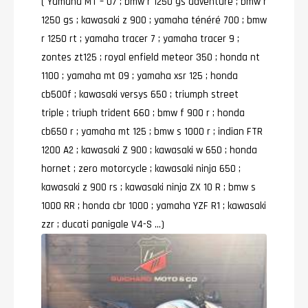
( Yamaha MT – O7 ; bmw r 1250 gs adventure ; bmw r
1250 gs ; kawasaki z 900 ; yamaha ténéré 700 ; bmw
r 1250 rt ; yamaha tracer 7 ; yamaha tracer 9 ;
zontes zt125 ; royal enfield meteor 350 ; honda nt
1100 ; yamaha mt 09 ; yamaha xsr 125 ; honda
cb500f ; kawasaki versys 650 ; triumph street
triple ; triuph trident 660 ; bmw f 900 r ; honda
cb650 r ; yamaha mt 125 ; bmw s 1000 r ; indian FTR
1200 A2 ; kawasaki Z 900 ; kawasaki w 650 ; honda
hornet ; zero motorcycle ; kawasaki ninja 650 ;
kawasaki z 900 rs ; kawasaki ninja ZX 1O R ; bmw s
1000 RR ; honda cbr 1000 ; yamaha YZF R1 ; kawasaki
zzr ; ducati panigale V4-S …)