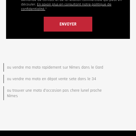
découler.
En savoir plus en consultant notre politique de
confidentialité.
*
ou vendre ma moto rapidement sur Nîmes dans le Gard
ou vendre ma moto en dépot vente sete dans le 34
ou trouver une moto d'occasion pas chere lunel proche
Nîmes