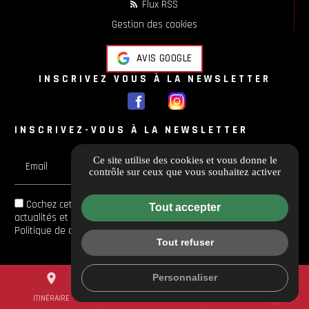
Flux RSS
Gestion des cookies
AVIS GOOGLE
INSCRIVEZ VOUS À LA NEWSLETTER
INSCRIVEZ-VOUS À LA NEWSLETTER
Ce site utilise des cookies et vous donne le
Email
contrôle sur ceux que vous souhaitez activer
Cochez cette case si vous souhaitez recevoir toutes les
Tout accepter
actualités et les offres en avant-première et Vous acceptez la
Politique de confidentialité
de
Guichard Moto
Tout refuser
place
mail
call
Personnaliser
ITINÉRAIRE
CONTACTEZ-NOUS
04 84 88 54 14