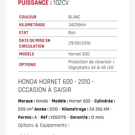
PUISSANCE :
102CV
COULEUR
BLANC
KILOMETRAGE
34256Km
ETAT
Bon
DATE DE MISE EN
29/05/2010
CIRCULATION
MODELE
Hornet 600
Protection de réservoir /
OPTIONS
Clignotants AV & AR LED
HONDA HORNET 600 - 2010 -
OCCASION À SAISIR
Marque :
Honda -
Modèle :
Hornet 600 -
Cylindrée :
599 cm³
Année :
2010 -
Kilométrage :
34 256 KM -
Permis :
A -
Réf :
VO50176 -
Garantie :
12 mois
Options & Équipements :